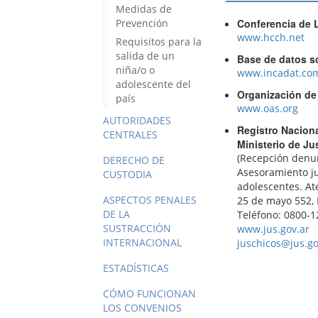
Medidas de
Prevención
Conferencia de 
www.hcch.net
Requisitos para la
salida de un
Base de datos s
niña/o o
www.incadat.co
adolescente del
Organización de
país
www.oas.org
AUTORIDADES
Registro Nacion
CENTRALES
Ministerio de Ju
(Recepción denun
DERECHO DE
Asesoramiento jur
CUSTODIA
adolescentes. Ate
ASPECTOS PENALES
25 de mayo 552, P
DE LA
Teléfono: 0800-1
SUSTRACCIÓN
www.jus.gov.ar
INTERNACIONAL
juschicos@jus.go
ESTADÍSTICAS
CÓMO FUNCIONAN
LOS CONVENIOS