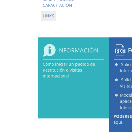
CAPACITACIÓN
LINKS
INFORMACIÓN
F
Cómo iniciar un pedido de
Solic
Restitución o Visitas
Intern
Internacional
Solic
Visita
Model
aplic
Inter
PODERES
aquí.