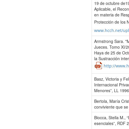
19 de octubre de19
Aplicable, el Recon
en materia de Resp
Protección de los 
www.hcch.net/up
Armstrong Sara. "M
Jueces. Tomo XI/20
Haya de 25 de Octu
la Sustracción int
http://www.h
Basz, Victoria y Fe
Internacional Priva
Menores”, LL 1996-
Bertola, María Cris
conviviente que se 
Biocca, Stella M., 
esenciales”, RDF 