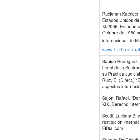
Ruckman Kathleen.
Estados Unidos de 
XI/2006. Enfoque e
Octubre de 1980 so
internacional de M
www.hcch.net/up
Sabido Rodriguez, 
Legal de la Sustrac
su Práctica Judicia
Ruiz, E. (Direct.) 
aspectos internaci
Sajón, Rafael. "De
XIX. Derecho inter
Scotti, Luciana B. 
restitución inter
ElDial.com
Seoane De Chiodi, 