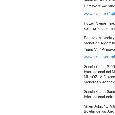
Primavera –Verano
www.hcch.net/up
Foizel, Clémentin
solución o una tr
Forcada Miranda y 
Menor en Argentina
Tomo VIII/ Primav
www.hcch.net/up
García Cano, S. “Gl
Internacional del
MUÑOZ, M.D. (coord
Menores y Adopción
García Cano, Sand
Internacional entre
Gillen John. "El Art
Boletín de los Jue