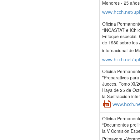
Menores - 25 años
www.hcch.net/up
Oficina Permanente
"INCASTAT e IChild
Enfoque especial.
de 1980 sobre los 
internacional de M
www.hcch.net/up
Oficina Permanente
"Preparativos para 
Jueces. Tomo XI/20
Haya de 25 de Octu
la Sustracción int
www.hcch.ne
Oficina Permanente
“Documentos prelim
la V Comisión Espec
Primavera –Verano