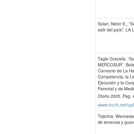
Solari, Netor E., "
salir del país", L
Tagle Graciela. “S
MERCOSUR”. Boletí
Convenio de La Hay
Competencia, la Le
Ejecución y la Coo
Parental y de Medi
Otoño 2005. Pag. 
www.hcch.net/up
Tejerina, Wencesla
de tenencia y gua