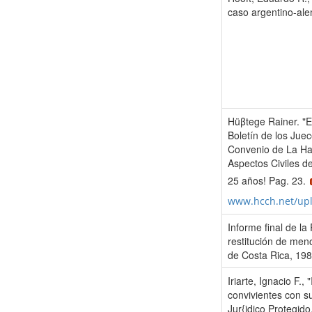
caso argentino-ale
Hüβtege Rainer. "El 
Boletín de los Jue
Convenio de La Ha
Aspectos Civiles de
25 años! Pag. 23.
www.hcch.net/up
Informe final de l
restitución de men
de Costa Rica, 198
Iriarte, Ignacio F.
convivientes con s
Jur{idico Protegid