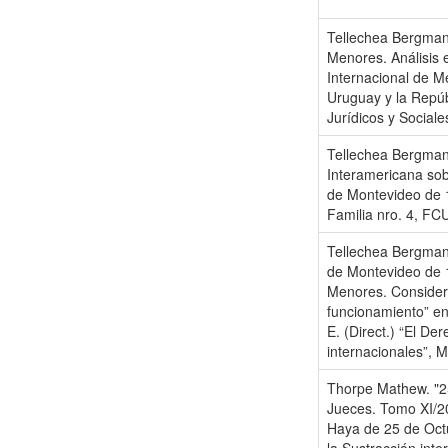
Tellechea Bergman,
Menores. Análisis 
Internacional de Me
Uruguay y la Repúb
Jurídicos y Social
Tellechea Bergman,
Interamericana sob
de Montevideo de 
Familia nro. 4, FC
Tellechea Bergman
de Montevideo de 1
Menores. Considera
funcionamiento” en
E. (Direct.) “El De
internacionales”, 
Thorpe Mathew. "25
Jueces. Tomo XI/20
Haya de 25 de Octu