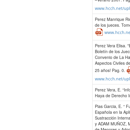
www.hcch.net/up
Perez Manrique Ric
de los jueces. Tom
www.hcch.ne
Perez Vera Elisa. "
Boletín de los Jue
Convenio de La Ha
Aspectos Civiles de
25 años! Pag. 0.
www.hcch.net/up
Perez Vera, E. “Inf
Haya de Derecho In
Pias Garcia, E. “ 
Española en la Apli
Sustracción Inter
y ADAM MUÑOZ, M.D.
de Menores y Adopc