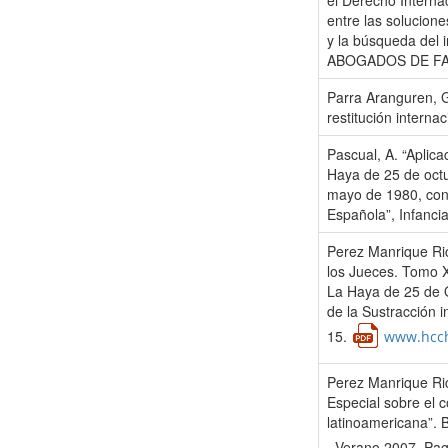
el Derecho Interna
entre las solucione
y la búsqueda del
ABOGADOS DE FAMI
Parra Aranguren, 
restitución intern
Pascual, A. “Aplic
Haya de 25 de oct
mayo de 1980, con 
Española”, Infanci
Perez Manrique Ric
los Jueces. Tomo X
La Haya de 25 de O
de la Sustracción 
15.
www.hcch
Perez Manrique Ric
Especial sobre el c
latinoamericana”. B
–Verano 2007. Pag