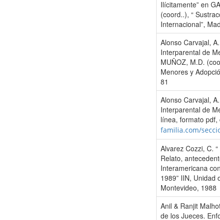
Ilícitamente” en
(coord..), “ Sustr
Internacional”, Mad
Alonso Carvajal, A.
Interparental de 
MUÑOZ, M.D. (coord
Menores y Adopción
81
Alonso Carvajal, A
Interparental de M
línea, formato pdf,
familia.com/secci
Alvarez Cozzi, C. “
Relato, anteceden
Interamericana con
1989” IIN, Unidad d
Montevideo, 1988
Anil & Ranjit Malho
de los Jueces. Enf