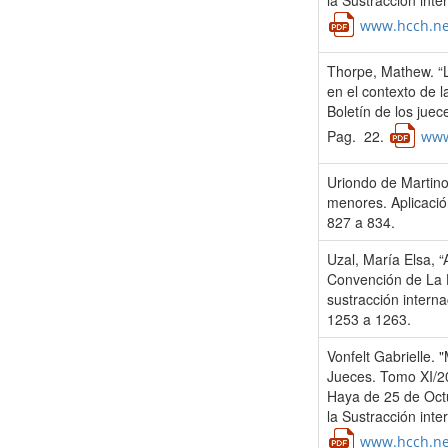
la Sustracción int
www.hcch.ne
Thorpe, Mathew. “L
en el contexto de l
Boletín de los jue
Pag. 22.
www
Uriondo de Martinol
menores. Aplicació
827 a 834.
Uzal, María Elsa, “
Convención de La H
sustracción intern
1253 a 1263.
Vonfelt Gabrielle. 
Jueces. Tomo XI/20
Haya de 25 de Octu
la Sustracción int
www.hcch.ne