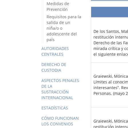
Medidas de
Prevención
Requisitos para la
salida de un
niña/o o
De los Santos, Mab
adolescente del
restitución inter
país
Derecho de las Fa
AUTORIDADES
mirada crítica y 
CENTRALES
el siguiente enlac
DERECHO DE
CUSTODIA
Graiewski, Mónica
ASPECTOS PENALES
Límites al conocim
DE LA
interesantes”. Rev
SUSTRACCIÓN
Personas. (mayo 2
INTERNACIONAL
ESTADÍSTICAS
CÓMO FUNCIONAN
Graiewski, Mónica,
LOS CONVENIOS
restitución inter