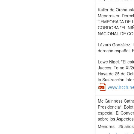
Kaller de Orchansky
Menores en Derech
TEMPORADA DE L
CORDOBA "EL NIÑ
NACIONAL DE CO
Lázaro González, I
derecho español. E
Lowe Nigel. "El est
Jueces. Tomo XI/20
Haya de 25 de Octu
la Sustracción int
www.hcch.ne
Mc Guinness Cather
Presidencia". Bole
especial. El Conve
sobre los Aspectos 
Menores - 25 años