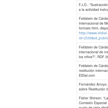
F.J.D., "Sustracció
a la actividad inst
Feldstein de Cárden
Internacional de M
formato html, dispo
http://www.eldial
id=2550&id_public
Feldstein de Cárden
internacional de m
los niños?”, RDF 
Feldstein de Cárden
restitución inter
ElDial.com
Fernández Arroyo, 
sobre Restitución 
Fisher Shireen. “La
Comisión Especial 
punto de vista disi