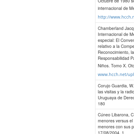
Octubre de 1980 so
internacional de M
http://www.hcch.
Chamberland Jacque
Internacional de M
especial: El Conve
relativo a la Compe
Reconocimiento, la
Responsabilidad Pa
Niños. Tomo X. Ot
www.hcch.net/up
Corujo Guardia, W. 
las visitas y la rad
Uruguaya de Derech
180
Cúneo Libarona, Cri
menores versus el 
menores con sus p
17/08/2004, 1