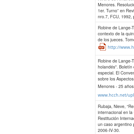
Menores. Resoluci
1er. Turno” en Rev
nro.7, FCU, 1992, 
Robine de Lange-Te
contexto de la quin
de los jueces. Tom
http://www.h
Robine de Lange-Te
holandés". Boletín
especial. El Conve
sobre los Aspectos 
Menores - 25 años
www.hcch.net/up
Rubaja, Nieve, “Res
internacional en l
Restitución Interna
un caso argentino 
2006-IV-30.